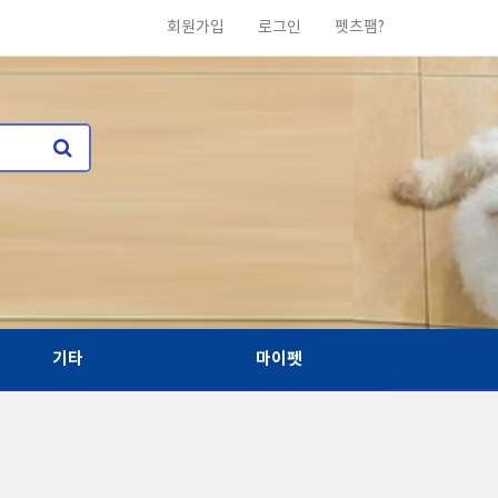
회원가입
로그인
펫츠팸?
기타
마이펫