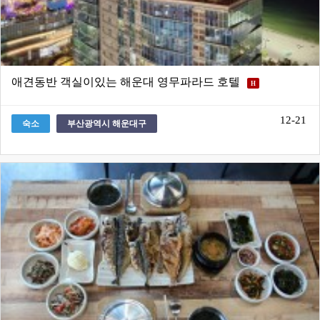
애견동반 객실이있는 해운대 영무파라드 호텔
H
12-21
숙소
부산광역시 해운대구