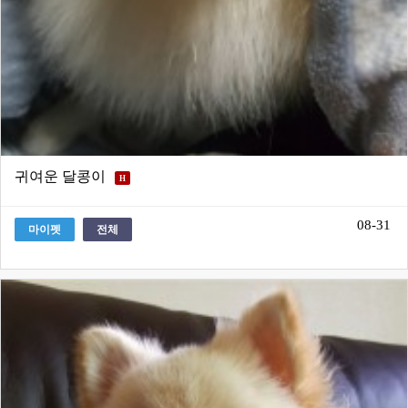
귀여운 달콩이
H
08-31
마이펫
전체