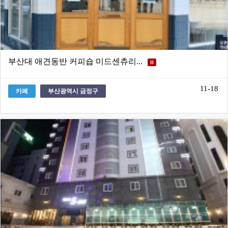
부산대 애견동반 커피숍 미드센츄리...
H
11-18
카페
부산광역시 금정구