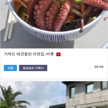
거제도 애견동반 라면집..바릇
H
09-09
식당
경상남도 거제시