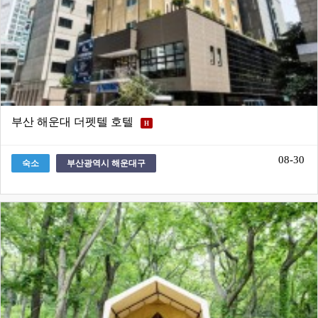
부산 해운대 더펫텔 호텔
H
08-30
숙소
부산광역시 해운대구