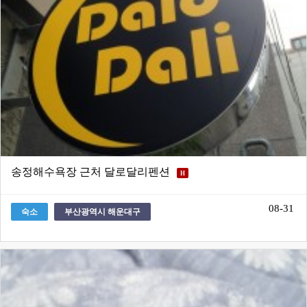
송정해수욕장 근처 달로달리펜션
H
08-31
숙소
부산광역시 해운대구