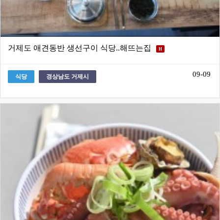
거제도 애견동반 생선구이 식당..해뜨는집
H
09-09
식당
경상남도 거제시