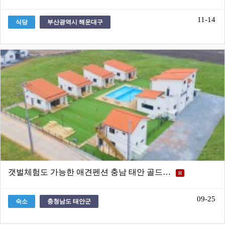
11-14
식당
부산광역시 해운대구
갯벌체험도 가능한 애견펜션 충남 태안 골드…
H
09-25
숙소
충청남도 태안군