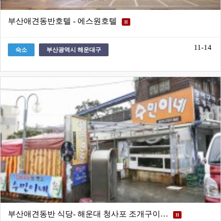
부산애견동반호텔 - 에스원호텔
H
11-14
숙소
부산광역시 해운대구
부산애견동반 식당- 해운대 청사포 조개구이…
H