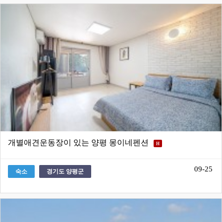
개별애견운동장이 있는 양평 몽이네펜션
H
09-25
숙소
경기도 양평군