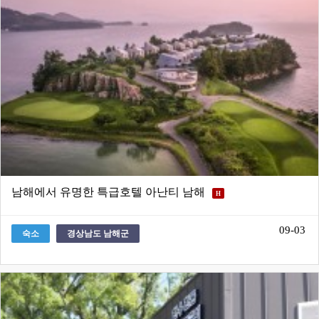
남해에서 유명한 특급호텔 아난티 남해
H
09-03
숙소
경상남도 남해군