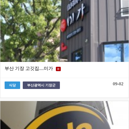
부산 기장 고깃집....미가
H
09-02
식당
부산광역시 기장군