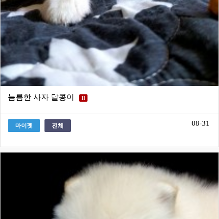
늠름한 사자 달콩이
H
08-31
마이펫
전체