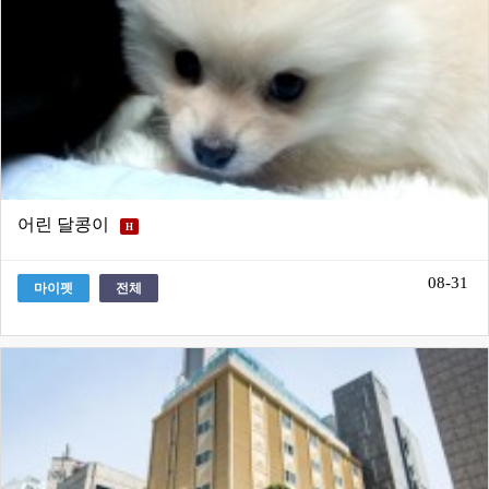
어린 달콩이
H
08-31
마이펫
전체