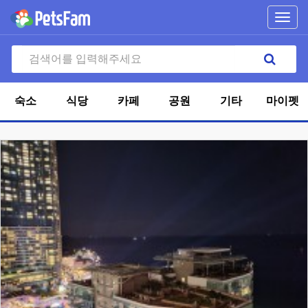
Toggl
navig
숙소
식당
카페
공원
기타
마이펫